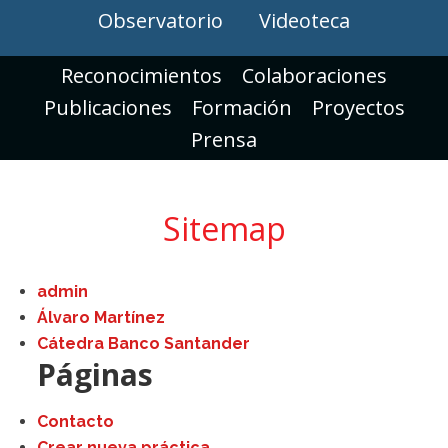
Observatorio
Videoteca
Reconocimientos
Colaboraciones
Publicaciones
Formación
Proyectos
Prensa
Sitemap
admin
Álvaro Martínez
Cátedra Banco Santander
Páginas
Contacto
Crear nueva práctica