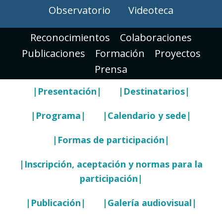
Observatorio
Videoteca
Reconocimientos
Colaboraciones
Publicaciones
Formación
Proyectos
Prensa
|Presentación|
|Destinatarios|
|Programa|
|Calendario y sede|
|Formas de participación|
|Inscripción, aceptación y normas para la
participación|
|Publicación|
|Galería audiovisual|