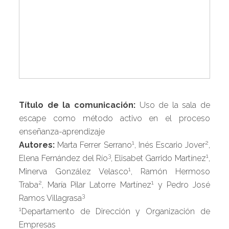
Título de la comunicación:
Uso de la sala de
escape como método activo en el proceso
enseñanza-aprendizaje
1
2
Autores:
Marta Ferrer Serrano
, Inés Escario Jover
,
3
1
Elena Fernández del Río
, Elisabet Garrido Martínez
,
1
Minerva González Velasco
, Ramón Hermoso
2
1
Traba
, María Pilar Latorre Martínez
y Pedro José
3
Ramos Villagrasa
1
Departamento de Dirección y Organización de
Empresas