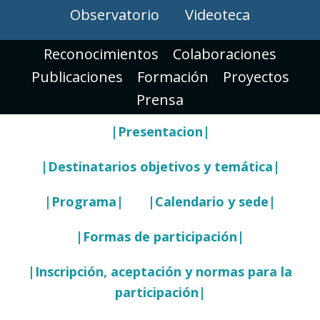
Observatorio
Videoteca
Reconocimientos
Colaboraciones
Publicaciones
Formación
Proyectos
Prensa
|Presentacion|
|Destinatarios objetivos y temática|
|Programa|
|Calendario y sede|
|Formas de participación|
|Inscripción, aceptación y normas para la
participación|