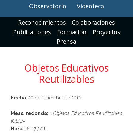
Observatorio
Videoteca
Reconocimientos
Colaboraciones
Publicaciones
Formación
Proyectos
Prensa
Objetos Educativos
Reutilizables
Fecha:
20 de diciembre de 2010
Mesa redonda:
«
Objetos Educativos Reutilizables
(OER)
»
Hora:
16-17:30 h