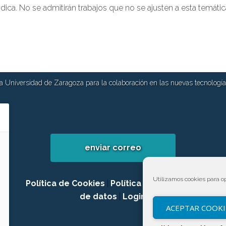
ica. No se admitirán trabajos que no se ajusten a esta temátic
 Universidad de Zaragoza para la colaboración en las nuevas tecnologías
enviar correo
Utilizamos cookies para op
Política de Cookies
|
Política de privacidad
de datos
|
Login
ACEPTAR COOKI