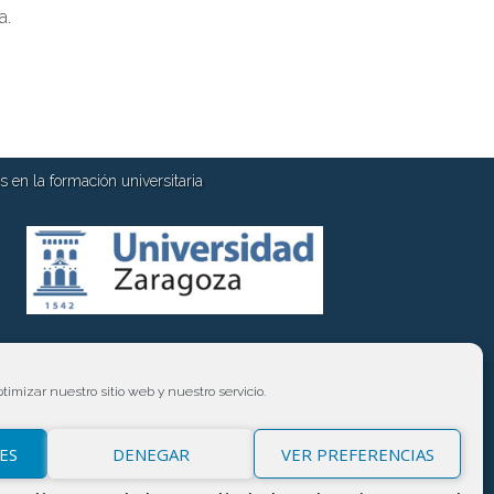
a.
 en la formación universitaria
timizar nuestro sitio web y nuestro servicio.
ES
DENEGAR
VER PREFERENCIAS