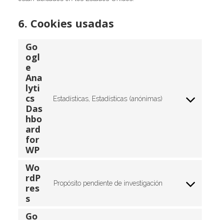
6. Cookies usadas
Go
ogl
e
Ana
lyti
cs
Estadísticas, Estadísticas (anónimas)
C
Das
o
hbo
n
ard
s
for
e
WP
n
Wo
t
rdP
t
Propósito pendiente de investigación
res
C
o
s
o
s
n
e
Go