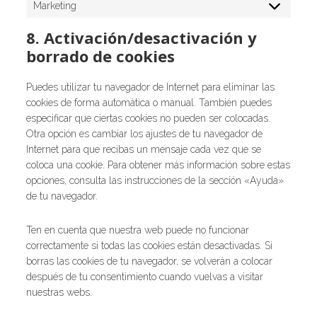
o
Marketing
n
M
t
s
a
a
8. Activación/desactivación y
r
d
borrado de cookies
k
í
e
s
Puedes utilizar tu navegador de Internet para eliminar las
t
t
cookies de forma automática o manual. También puedes
i
i
especificar que ciertas cookies no pueden ser colocadas.
n
c
Otra opción es cambiar los ajustes de tu navegador de
g
a
Internet para que recibas un mensaje cada vez que se
s
coloca una cookie. Para obtener más información sobre estas
opciones, consulta las instrucciones de la sección «Ayuda»
de tu navegador.
Ten en cuenta que nuestra web puede no funcionar
correctamente si todas las cookies están desactivadas. Si
borras las cookies de tu navegador, se volverán a colocar
después de tu consentimiento cuando vuelvas a visitar
nuestras webs.