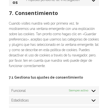
os
n
v
C
e
o
g
s
e
s
-
t
i
o
r
s
l
g
e
d
7. Consentimiento
t
c
n
v
e
e
o
n
a
o
e
s
i
r
-
o
t
s
s
g
Cuando visites nuestra web por primera vez, te
e
c
v
f
g
t
h
e
o
mostraremos una ventana emergente con una explicación
n
e
i
o
l
o
b
r
o
sobre las cookies. Tan pronto como hagas clic en «Guardar
t
y
c
n
e
s
o
v
g
preferencias», aceptas que usemos las categorías de cookies
t
o
e
t
-
e
a
i
l
y plugins que has seleccionado en la ventana emergente, tal
o
u
f
s
r
r
r
c
e
y como se describe en esta política de cookies. Puedes
s
t
a
e
v
d
e
-
desactivar el uso de cookies a través de tu navegador, pero,
e
u
c
c
i
-
t
m
por favor, ten en cuenta que nuestra web puede dejar de
r
b
e
a
c
f
w
a
funcionar correctamente.
v
e
b
p
e
o
i
p
i
o
t
l
r
t
s
c
7.1 Gestiona tus ajustes de consentimiento
o
c
i
-
t
e
k
h
n
w
e
v
a
k
p
Funcional
Siempre activo
r
a
e
r
d
Estadísticas
E
i
i
s