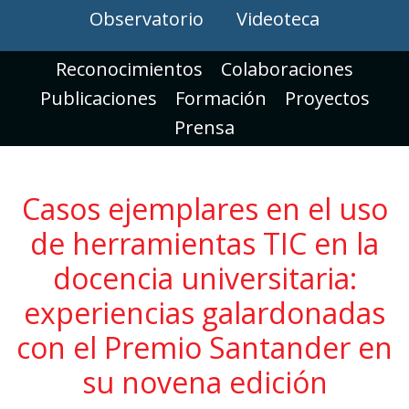
Observatorio
Videoteca
Reconocimientos
Colaboraciones
Publicaciones
Formación
Proyectos
Prensa
Casos ejemplares en el uso
de herramientas TIC en la
docencia universitaria:
experiencias galardonadas
con el Premio Santander en
su novena edición