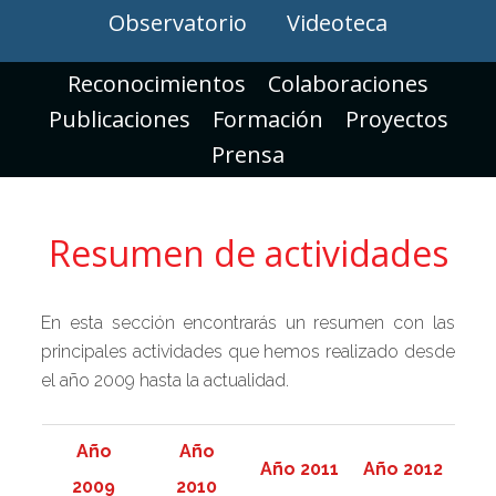
Observatorio
Videoteca
Reconocimientos
Colaboraciones
Publicaciones
Formación
Proyectos
Prensa
Resumen de actividades
En esta sección encontrarás un resumen con las
principales actividades que hemos realizado desde
el año 2009 hasta la actualidad.
Año
Año
Año 2011
Año 2012
2009
2010