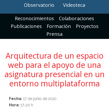
Observatorio
Videoteca
Reconocimientos
Colaboraciones
Publicaciones
Formación
Proyectos
Prensa
Arquitectura de un espacio
web para el apoyo de una
asignatura presencial en un
entorno multiplataforma
Fecha:
17 de junio de 2010
Hora:
17-20 h