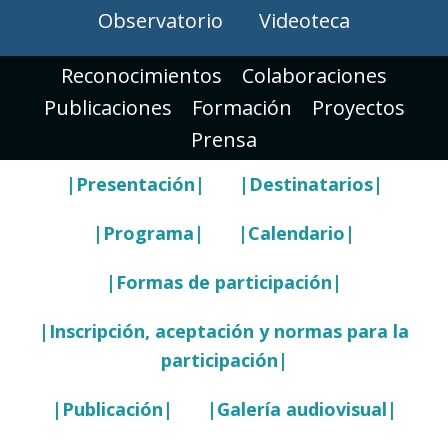
Observatorio
Videoteca
Reconocimientos
Colaboraciones
Publicaciones
Formación
Proyectos
Prensa
|Presentación|
|Destinatarios|
|Programa|
|Calendario|
|Formas de participación|
|Inscripción, aceptación y normas para la
participación|
|Publicación|
|Galería audiovisual|