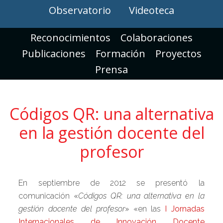
Observatorio
Videoteca
Reconocimientos
Colaboraciones
Publicaciones
Formación
Proyectos
Prensa
Códigos QR: una alternativa
en la gestión docente del
profesor
En septiembre de 2012 se presentó la
comunicación «
Códigos QR: una alternativa en la
gestión docente del profesor
» «en las
I Jornadas
Internacionales de Innovación Docente