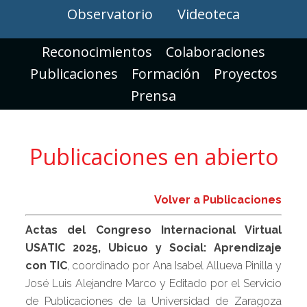
Observatorio
Videoteca
Reconocimientos
Colaboraciones
Publicaciones
Formación
Proyectos
Prensa
Publicaciones en abierto
Volver a Publicaciones
Actas del Congreso Internacional Virtual
USATIC 2025, Ubicuo y Social: Aprendizaje
con TIC
, coordinado por Ana Isabel Allueva Pinilla y
José Luis Alejandre Marco y Editado por el Servicio
de Publicaciones de la Universidad de Zaragoza