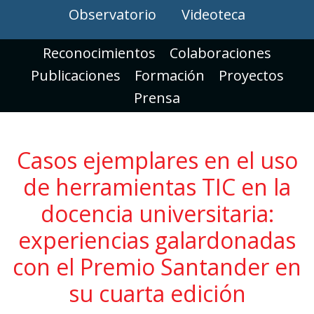
Observatorio
Videoteca
Reconocimientos
Colaboraciones
Publicaciones
Formación
Proyectos
Prensa
Casos ejemplares en el uso
de herramientas TIC en la
docencia universitaria:
experiencias galardonadas
con el Premio Santander en
su cuarta edición