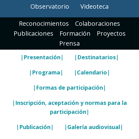
Observatorio
Videoteca
Reconocimientos
Colaboraciones
Publicaciones
Formación
Proyectos
Prensa
|Presentación|
|Destinatarios|
|Programa|
|Calendario|
|Formas de participación|
|Inscripción, aceptación y normas para la
participación|
|Publicación|
|Galería audiovisual|