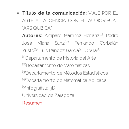
Título de la comunicación:
VIAJE POR EL
ARTE Y LA CIENCIA CON EL AUDIOVISUAL
“ARS QUBICA”
(1)
Autores:
Amparo Martínez Herranz
, Pedro
(2)
José Miana Sanz
, Fernando Corbalán
(3)
(4)
(5)
Yuste
, Luis Rández García
, C. Vila
(1)
Departamento de Historia del Arte
(2)
Departamento de Matemáticas
(3)
Departamento de Métodos Estadísticos
(4)
Departamento de Matemática Aplicada
(5)
Infografista 3D
Universidad de Zaragoza
Resumen