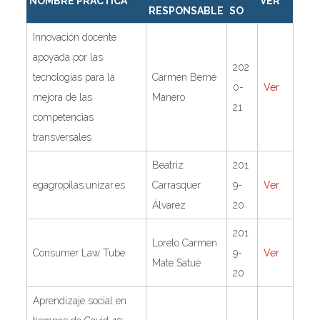
NOMBRE PRÁCTICA
VER
RESPONSABLE
SO
Innovación docente
apoyada por las
202
tecnologías para la
Carmen Berné
0-
Ver
mejora de las
Manero
21
competencias
transversales
Beatriz
201
egagropilas.unizar.es
Carrasquer
9-
Ver
Álvarez
20
201
Loreto Carmen
Consumer Law Tube
9-
Ver
Mate Satué
20
Aprendizaje social en