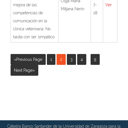
Olga María
mejora de las
7-
Ver
Mitjana Nerín
competencias de
18
comunicación en la
clínica veterinaria. No
basta con ser simpático
«Previous Page
1
2
3
4
…
9
Next Page»
Cátedra Banco Santander de la Universidad de Zaragoza para la