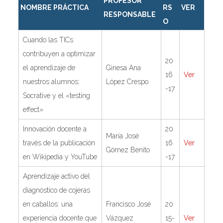
PROFESOR
NOMBRE PRÁCTICA
RS
VER
RESPONSABLE
O
Cuando las TICs
contribuyen a optimizar
20
el aprendizaje de
Ginesa Ana
16
Ver
nuestros alumnos:
López Crespo
-17
Socrative y el «testing
effect»
Innovación docente a
20
María José
través de la publicación
16
Ver
Gómez Benito
en Wikipedia y YouTube
-17
Aprendizaje activo del
diagnóstico de cojeras
en caballos: una
Francisco José
20
experiencia docente que
Vázquez
15-
Ver