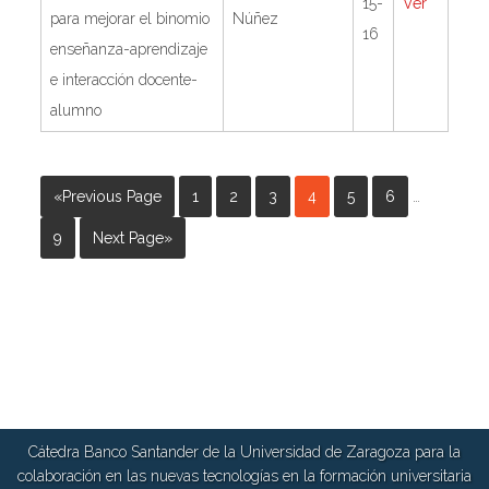
15-
Ver
para mejorar el binomio
Núñez
16
enseñanza-aprendizaje
e interacción docente-
alumno
«Previous Page
1
2
3
4
5
6
…
9
Next Page»
Cátedra Banco Santander de la Universidad de Zaragoza para la
colaboración en las nuevas tecnologías en la formación universitaria