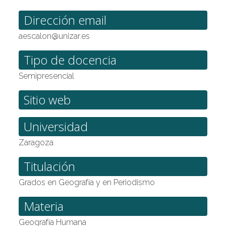
Dirección email
aescalon@unizar.es
Tipo de docencia
Semipresencial
Sitio web
Universidad
Zaragoza
Titulación
Grados en Geografía y en Periodismo
Materia
Geografía Humana