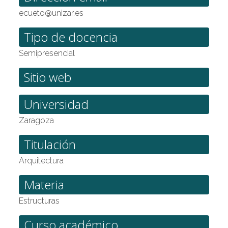
ecueto@unizar.es
Tipo de docencia
Semipresencial
Sitio web
Universidad
Zaragoza
Titulación
Arquitectura
Materia
Estructuras
Curso académico