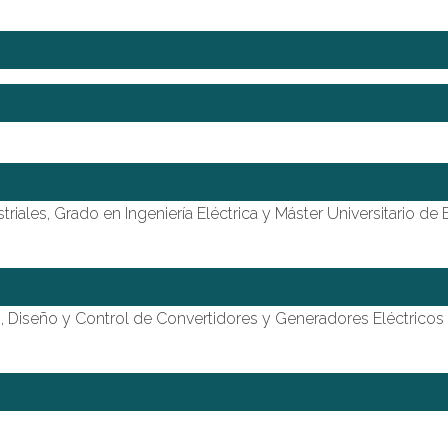
riales, Grado en Ingeniería Eléctrica y Máster Universitario de
as, Diseño y Control de Convertidores y Generadores Eléctricos