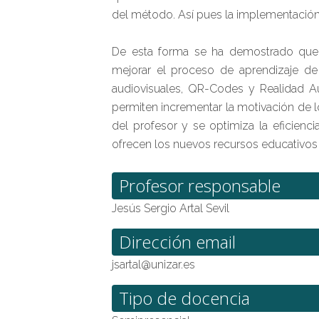
del método. Así pues la implementación d
De esta forma se ha demostrado que
mejorar el proceso de aprendizaje de
audiovisuales, QR-Codes y Realidad Au
permiten incrementar la motivación de l
del profesor y se optimiza la eficienc
ofrecen los nuevos recursos educativos y 
Profesor responsable
Jesús Sergio Artal Sevil
Dirección email
jsartal@unizar.es
Tipo de docencia