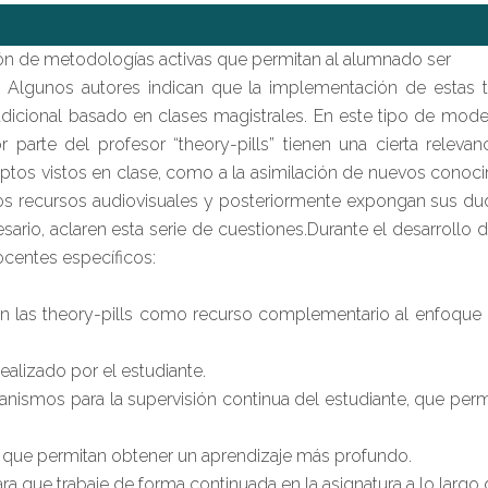
ión de metodologías activas que permitan al alumnado ser
Algunos autores indican que la implementación de estas té
dicional basado en clases magistrales. En este tipo de mod
r parte del profesor “theory-pills” tienen una cierta relev
ptos vistos en clase, como a la asimilación de nuevos conocim
s recursos audiovisuales y posteriormente expongan sus dud
ario, aclaren esta serie de cuestiones.Durante el desarrollo 
ocentes específicos:
 en las theory-pills como recurso complementario al enfoqu
realizado por el estudiante.
anismos para la supervisión continua del estudiante, que permit
os que permitan obtener un aprendizaje más profundo.
para que trabaje de forma continuada en la asignatura a lo larg