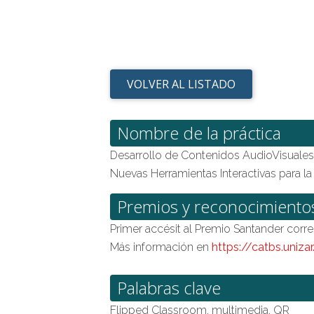
VOLVER AL LISTADO
Nombre de la práctica
Desarrollo de Contenidos AudioVisuales
Nuevas Herramientas Interactivas para l
Premios y reconocimiento
Primer accésit al Premio Santander corr
Más información en
https://catbs.uniza
Palabras clave
Flipped Classroom, multimedia, QR