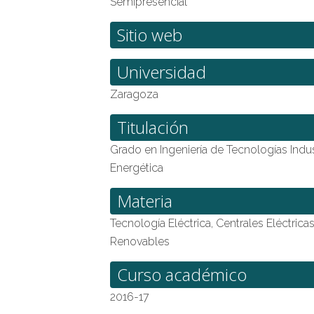
Semipresencial
Sitio web
Universidad
Zaragoza
Titulación
Grado en Ingeniería de Tecnologías Indust
Energética
Materia
Tecnología Eléctrica, Centrales Eléctric
Renovables
Curso académico
2016-17