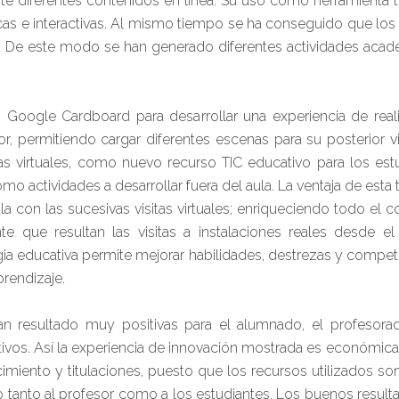
nte diferentes contenidos en línea. Su uso como herramienta 
cas e interactivas. Al mismo tiempo se ha conseguido que los
 De este modo se han generado diferentes actividades acadé
ión Google Cardboard para desarrollar una experiencia de r
permitiendo cargar diferentes escenas para su posterior vis
itas virtuales, como nuevo recurso TIC educativo para los es
omo actividades a desarrollar fuera del aula. La ventaja de esta
la con las sucesivas visitas virtuales; enriqueciendo todo el 
nte que resultan las visitas a instalaciones reales desde e
ia educativa permite mejorar habilidades, destrezas y competen
prendizaje.
an resultado muy positivas para el alumnado, el profesorad
ivos. Así la experiencia de innovación mostrada es económicam
cimiento y titulaciones, puesto que los recursos utilizados so
lo tanto al profesor como a los estudiantes. Los buenos result