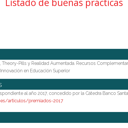
Listado de buenas prácticas
, Theory-Pills y Realidad Aumentada. Recursos Complementari
a Innovación en Educación Superior
s
espondiente al año 2017, concedido por la Cátedra Banco Sant
r.es/articulos/premiados-2017