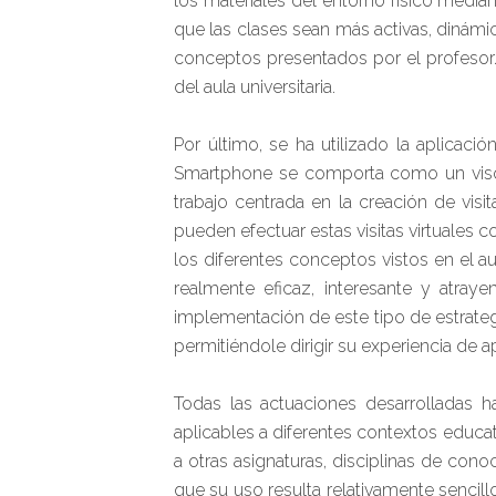
los materiales del entorno físico media
que las clases sean más activas, dinámi
conceptos presentados por el profesor.
del aula universitaria.
Por último, se ha utilizado la aplicac
Smartphone se comporta como un visor, 
trabajo centrada en la creación de vis
pueden efectuar estas visitas virtuales c
los diferentes conceptos vistos en el au
realmente eficaz, interesante y atraye
implementación de este tipo de estrateg
permitiéndole dirigir su experiencia de a
Todas las actuaciones desarrolladas h
aplicables a diferentes contextos educat
a otras asignaturas, disciplinas de cono
que su uso resulta relativamente sencil