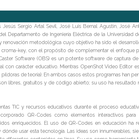
s Jesús Sergio Artal Sevil, José Luis Bernal Agustín, José
el Departamento de Ingeniería Eléctrica de la Universidad 
a y renovación metodológica cuyo objetivo ha sido el desarroll
nica croma-key, con el propósito de complementar el enfoque
oadCaster Software (OBS) es un potente software de captura 
ual con carácter educativo. Mientras OpenShot Video Editor es
s píldoras de teoría). En ambos casos estos programas han perm
n libres, gratuitos y de código abierto; su uso ha resultado 
tas TIC y recursos educativos durante el proceso educativo 
ncorporado QR-Codes como elementos interactivos para c
idos enriquecidos. El uso de QR-Codes en educación ha re
 y dónde usar esta tecnología. Las ideas son innumerables, s