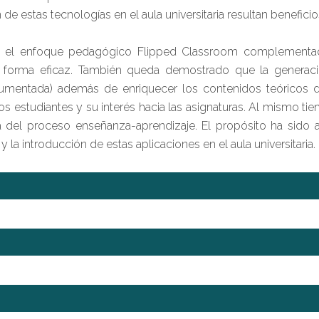
e estas tecnologías en el aula universitaria resultan benefici
 el enfoque pedagógico Flipped Classroom complementado
 forma eficaz. También queda demostrado que la generaci
mentada) además de enriquecer los contenidos teóricos de 
os estudiantes y su interés hacia las asignaturas. Al mismo t
ia del proceso enseñanza-aprendizaje. El propósito ha sido an
la introducción de estas aplicaciones en el aula universitaria.