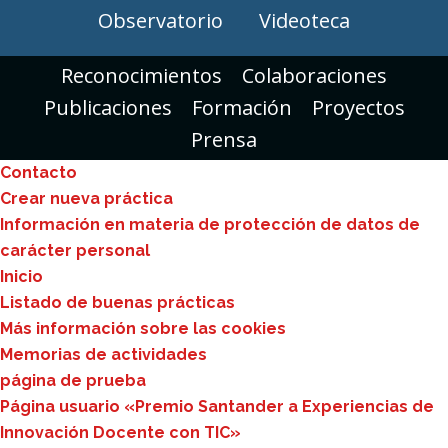
Observatorio
Videoteca
Reconocimientos
Colaboraciones
Publicaciones
Formación
Proyectos
Prensa
Contacto
Crear nueva práctica
Información en materia de protección de datos de
carácter personal
Inicio
Listado de buenas prácticas
Más información sobre las cookies
Memorias de actividades
página de prueba
Página usuario «Premio Santander a Experiencias de
Innovación Docente con TIC»