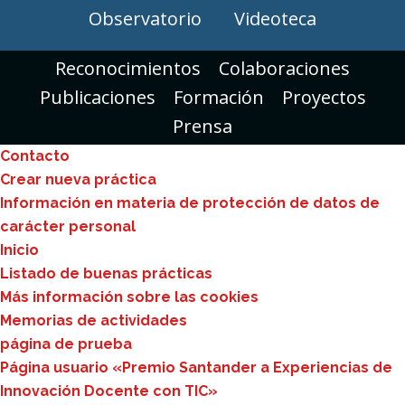
Observatorio
Videoteca
Reconocimientos
Colaboraciones
Publicaciones
Formación
Proyectos
Prensa
Contacto
Crear nueva práctica
Información en materia de protección de datos de
carácter personal
Inicio
Listado de buenas prácticas
Más información sobre las cookies
Memorias de actividades
página de prueba
Página usuario «Premio Santander a Experiencias de
Innovación Docente con TIC»