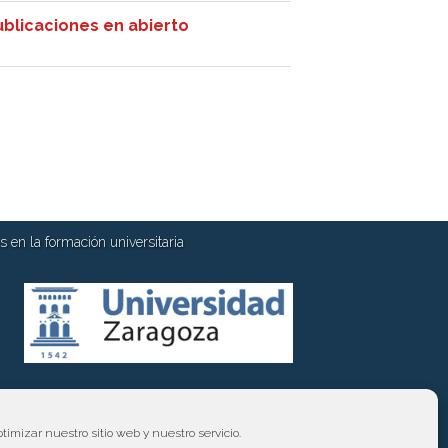
ublicaciones en abierto
 en la formación universitaria
timizar nuestro sitio web y nuestro servicio.