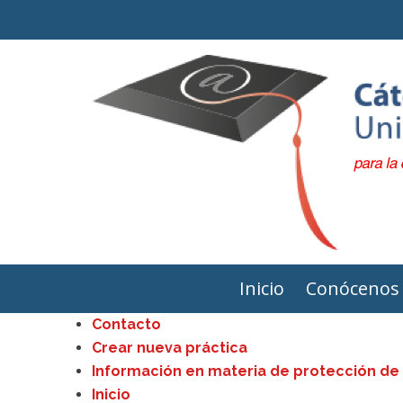
Inicio
Conócenos
Contacto
Crear nueva práctica
Información en materia de protección de
Inicio