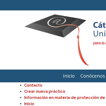
Inicio
Conócenos
Contacto
Crear nueva práctica
Información en materia de protección de
Inicio