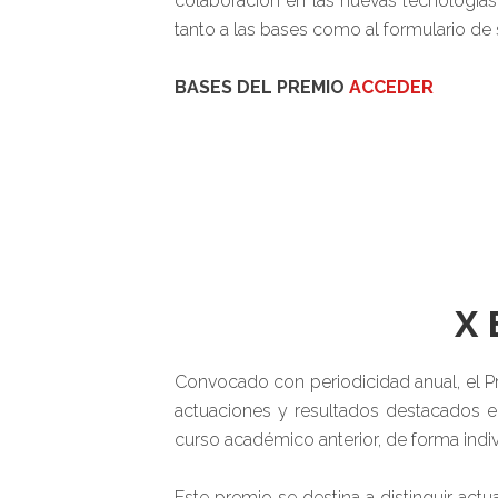
colaboración en las nuevas tecnologías
tanto a las bases como al formulario de s
BASES DEL PREMIO
ACCEDER
X 
Convocado con periodicidad anual, el P
actuaciones y resultados destacados e
curso académico anterior, de forma indi
Este premio se destina a distinguir ac