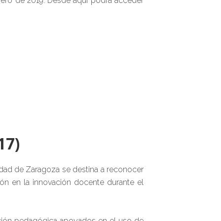
enero de 2019. Desde aquí podrá acceder
17)
idad de Zaragoza se destina a reconocer
ón en la innovación docente durante el
vación pedagógica apoyados en el uso de