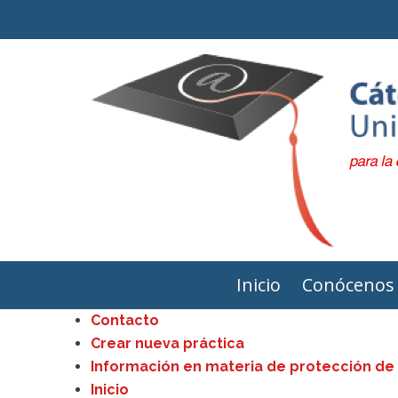
Inicio
Conócenos
Contacto
Crear nueva práctica
Información en materia de protección de
Inicio