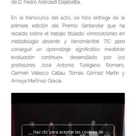
de D. Pedro Aranzadi Elejabeitia.
En el transcurso del acto, se hizo entrega de la
primera edición del Premio Santander que ha
recaído sobre el trabajo titulado «
Innovaciones en
metodología docente y herramientas TIC para
conseguir un aprendizaje significativo mediante
evaluación continua
«, desarrollado por los
profesores José Antonio Turégano Romero,
Carmen Velasco Callau, Tomás Gómez Martín y
Amaya Martínez Gracia.
Haz clic para aceptar las cookies de